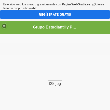
Este sitio web fue creado gratuitamente con
PaginaWebGratis.es
. ¿Quieres
tener tu propio sitio web?
REGÍSTRATE GRATIS
Grupo Estudiantil y Profesional de Univalle - GEPU -
demicas
f28.jpg