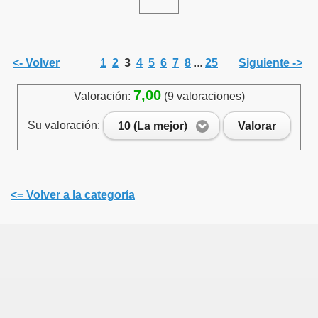
<- Volver
1
2
3
4
5
6
7
8
...
25
Siguiente ->
 Todos”
7,00
Valoración:
(9 valoraciones)
Su valoración:
10 (La mejor)
Valorar
<= Volver a la categoría