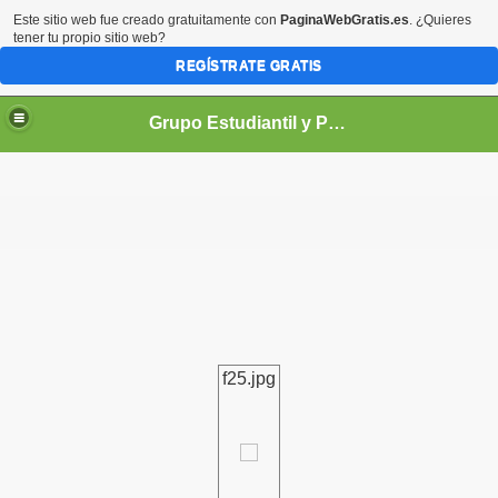
Este sitio web fue creado gratuitamente con
PaginaWebGratis.es
. ¿Quieres
tener tu propio sitio web?
REGÍSTRATE GRATIS
Grupo Estudiantil y Profesional de Univalle - GEPU -
demicas
f25.jpg