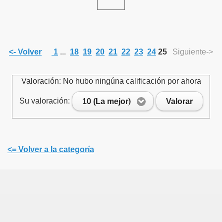
<- Volver
1
...
18
19
20
21
22
23
24
25
Siguiente->
 Todos”
Valoración: No hubo ningúna calificación por ahora
Su valoración:
10 (La mejor)
Valorar
<= Volver a la categoría