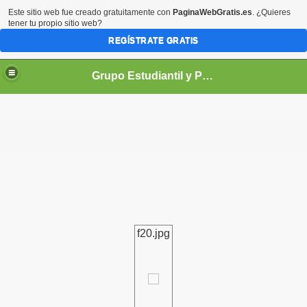
Este sitio web fue creado gratuitamente con
PaginaWebGratis.es
. ¿Quieres
tener tu propio sitio web?
REGÍSTRATE GRATIS
Grupo Estudiantil y Profesional de Univalle - GEPU -
demicas
f20.jpg